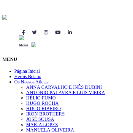
O programa de
Responsabilidade Social
da Betano.pt
Herois.pt
Menu
Todos os direitos reservados
MENU
Página Inicial
Heróis Betano
Os Nossos Atletas
ANNA CARVALHO E INÊS DUBINI
ANTÓNIO PALAVRA E LUÍS VIEIRA
HÉLIO FUMO
HUGO ROCHA
HUGO RIBEIRO
IRON BROTHERS
JOSÉ SOUSA
MARIA LOPES
MANUELA OLIVEIRA