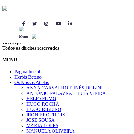
O programa de
Responsabilidade Social
da Betano.pt
Menu
Herois.pt
Todos os direitos reservados
MENU
Página Inicial
Heróis Betano
Os Nossos Atletas
ANNA CARVALHO E INÊS DUBINI
ANTÓNIO PALAVRA E LUÍS VIEIRA
HÉLIO FUMO
HUGO ROCHA
HUGO RIBEIRO
IRON BROTHERS
JOSÉ SOUSA
MARIA LOPES
MANUELA OLIVEIRA