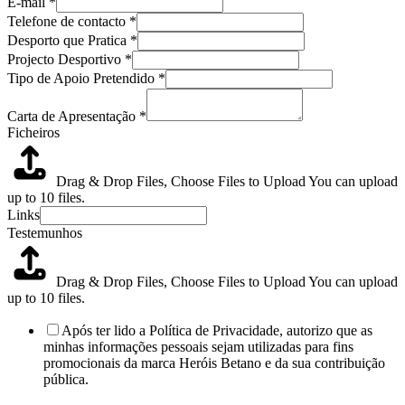
E-mail
*
Telefone de contacto
*
Desporto que Pratica
*
Projecto Desportivo
*
Tipo de Apoio Pretendido
*
Carta de Apresentação
*
Ficheiros
Drag & Drop Files,
Choose Files to Upload
You can upload
up to 10 files.
Links
Testemunhos
Drag & Drop Files,
Choose Files to Upload
You can upload
up to 10 files.
Após ter lido a Política de Privacidade, autorizo que as
minhas informações pessoais sejam utilizadas para fins
promocionais da marca Heróis Betano e da sua contribuição
pública.