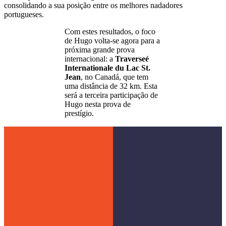
consolidando a sua posição entre os melhores nadadores
portugueses.
Com estes resultados, o foco
de Hugo volta-se agora para a
próxima grande prova
internacional: a
Traverseé
Internationale du Lac St.
Jean
, no Canadá, que tem
uma distância de 32 km. Esta
será a terceira participação de
Hugo nesta prova de
prestígio.
Menu
Página Inicial
A Kaizen Gaming
Links
Social