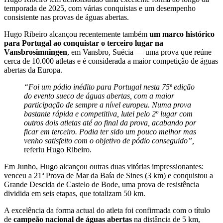
temporada de 2025, com várias conquistas e um desempenho
consistente nas provas de águas abertas.
Hugo Ribeiro alcançou recentemente também
um marco histórico
para Portugal ao conquistar o terceiro lugar na
Vansbrosimningen
, em Vansbro, Suécia — uma prova que reúne
cerca de 10.000 atletas e é considerada a maior competição de águas
abertas da Europa.
“Foi um pódio inédito para Portugal nesta 75ª edição
do evento sueco de águas abertas, com a maior
participação de sempre a nível europeu. Numa prova
bastante rápida e competitiva, lutei pelo 2º lugar com
outros dois atletas até ao final da prova, acabando por
ficar em terceiro. Podia ter sido um pouco melhor mas
venho satisfeito com o objetivo de pódio conseguido”,
referiu Hugo Ribeiro.
Em Junho, Hugo alcançou outras duas vitórias impressionantes:
venceu a 21ª Prova de Mar da Baía de Sines (3 km) e conquistou a
Grande Descida de Castelo de Bode, uma prova de resistência
dividida em seis etapas, que totalizam 50 km.
A excelência da forma actual do atleta foi confirmada com o título
de
campeão nacional de águas abertas
na distância de 5 km,