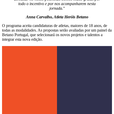
todo o incentivo e por nos acompanharem nesta
jornada.
”
Anna Carvalho, Atleta Heróis Betano
O programa aceita candidaturas de atletas, maiores de 18 anos, de
todas as modalidades. As propostas serão avaliadas por um painel da
Betano Portugal, que selecionará os novos projetos e talentos a
integrar esta nova edição.
Menu
Página Inicial
A Kaizen Gaming
Links
Social
Betano.pt
Kaizen Gaming