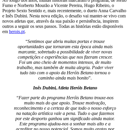
Ao longo dos anos, muitas histórias marcaram o programa, de Hélio
Fumo e Norberto Mourão a Vicente Pereira, Hugo Ribeiro, o
Projeto Sexto Sentido e, mais recentemente, o dueto Anna Carvalho
e Inês Dubini. Nesta nova edição, o desafio vai manter-se vivo com
novos atletas que, através da sua paixão e persistência, inspirem
outros a seguir os seus passos. Todas as histórias estão disponíveis
em
herois.pt
.
“
Sentimos que abriu muitas portas e trouxe
oportunidades que tornaram esta época ainda mais
marcante, sobretudo a possibilidade de viver novas
competições e experiências que nos fizeram crescer.
Foi um ano cheio de momentos intensos, de muito
trabalho, mas também de muita alegria. Poder viver
tudo isto com o apoio da Heróis Betano tornou o
caminho ainda mais bonito
”.
Inês Dubini, Atleta Heróis Betano
“
Fazer parte do programa Heróis Betano trouxe-nos
muito mais do que apoio. Trouxe motivação,
reconhecimento e a certeza de que todo o nosso esforço
na natação artística vale a pena. Tudo o que fazemos
por este desporto ganhou um significado ainda maior.
Este programa ajudou-nos a sonhar mais alto e a
acreditar no nosso potencial. Somos muito gratas por