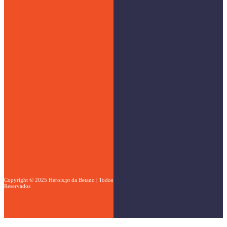
Menu
Página Inicial
A Kaizen Gaming
Links
Social
Betano.pt
Kaizen Gaming
Ir para o Topo
Política de
Copyright © 2025 Herois.pt da Betano | Todos os Direitos
Privacidade
Reservados