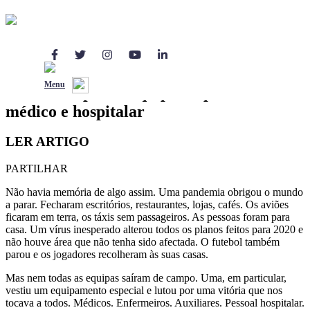
Responsabilidade Social
22 Mai 2020
Menu
A Betano apoia a equipa do pessoal
médico e hospitalar
LER ARTIGO
PARTILHAR
Não havia memória de algo assim. Uma pandemia obrigou o mundo
a parar. Fecharam escritórios, restaurantes, lojas, cafés. Os aviões
ficaram em terra, os táxis sem passageiros. As pessoas foram para
casa. Um vírus inesperado alterou todos os planos feitos para 2020 e
não houve área que não tenha sido afectada. O futebol também
parou e os jogadores recolheram às suas casas.
Mas nem todas as equipas saíram de campo. Uma, em particular,
vestiu um equipamento especial e lutou por uma vitória que nos
tocava a todos. Médicos. Enfermeiros. Auxiliares. Pessoal hospitalar.