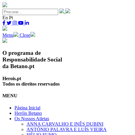
En
Pt
Menu
Close
O programa de
Responsabilidade Social
da Betano.pt
Herois.pt
Todos os direitos reservados
MENU
Página Inicial
Heróis Betano
Os Nossos Atletas
ANNA CARVALHO E INÊS DUBINI
ANTÓNIO PALAVRA E LUÍS VIEIRA
HÉLIO FUMO