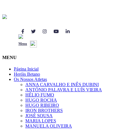
O programa de
Responsabilidade Social
da Betano.pt
Herois.pt
Menu
Todos os direitos reservados
MENU
Página Inicial
Heróis Betano
Os Nossos Atletas
ANNA CARVALHO E INÊS DUBINI
ANTÓNIO PALAVRA E LUÍS VIEIRA
HÉLIO FUMO
HUGO ROCHA
HUGO RIBEIRO
IRON BROTHERS
JOSÉ SOUSA
MARIA LOPES
MANUELA OLIVEIRA